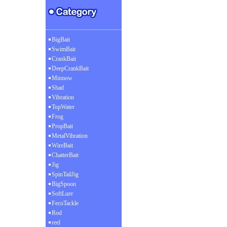
BigBait
SwimBait
CrankBait
DeepCrankBait
Minnow
Shad
Vibration
TopWater
Frog
PropBait
MetalVibration
WireBait
ChatterBait
Jig
SpinTailJig
BigSpoon
SoftLure
FecoTackle
Rod
reel