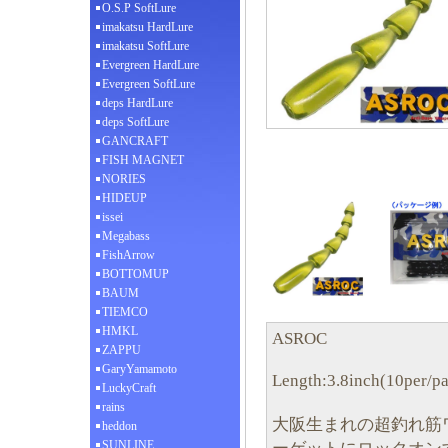
O.S.P SoftLure
imakatsu HardLure
imakatsu SoftLure
Evergreen HardLure
Evergreen SoftLure
deps HardLure
deps SoftLure
GANCRAFT
FISH MAGNET
NORIES
HIDEUP
issei
Megabass
FishArrow
BOTTOMUP
BAUM
TIEMCO
HMKL
ASROC
ZAPPU
GaryYamamoto
Length:3.8inch(10per/p
LuckyCraft
rains
大阪生まれの超釣れ筋
heddon
SUNLINE