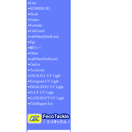
Line
RUBBER JIG
Hook
Sinker
Formula
LifeGuard
saltWater(HardLure)
Egi
鯛ラバ
Other
saltWater(SoftLure)
OutLet
Accessory
JACKALL UV Light
Evergreen UV Light
IMAKATSU UV Light
O.S.P. UV Light
GANCRAFT UV Light
FishMagnet Eco