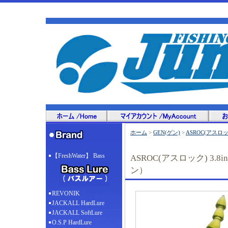
ホーム
>
GEN(ゲン)
>
ASROC(アスロッ
【FreshWater】 Bass
ASROC(アスロック) 3.
ン）
REVONIK
JACKALL HardLure
JACKALL SoftLure
O.S.P HardLure