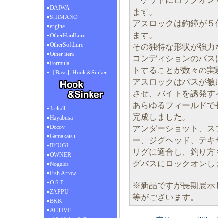
ーゲットにロックオン
DAIWA
ます。
SHIMANO
アスロックは釣鐘が５
engine
ます。
OtherHardLure
OtherSoftLure
その独特な形状が強力
Other item
コンディションのバス
Formula
トすることが数々の実
【Bass】Hook＆Sinker
アスロックはバスが敏
させ、バイトを誘発す
あらゆるフィールドで
Jackall
完成しました。
Hayabusa
Decoy
アンダーショット、ス
Gamakatsu
ー、ジグヘッド、テキ
RYUGI
リグに適合し、釣り方
OWNER
グバスにロックオンし
Nogales
Fish Arrow
O.S.P
※新品ですが長期展示
ZAPPU
等がございます。
BKK
ACTIVE