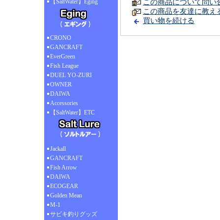
【SaltWater】Eging
この商品について問い
この商品を友達に教え
買い物を続ける
CRONO
GANCRAFT
EverGreen
Fish League
DUEL YO-ZURI
OWNER
DAIWA
Accessories
【SaltWater】ETC
Jackall
GANCRAFT
Fish Arrow
DAIWA
ECOGEAR
Golden Mean
M-1
サビキ釣りグッズ