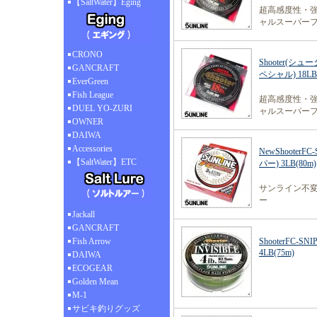
【SaltWater】Eging
超高感度性・
ャルスーパー
CRONO
Shooter(シュー
GANCRAFT
ペシャル) 18LB(
EverGreen
Fish League
超高感度性・
DUEL YO-ZURI
ャルスーパー
OWNER
DAIWA
Accessories
NewShooter
【SaltWater】ETC
パー) 3LB(80m)
サンライン不変
ー
Jackall
GANCRAFT
Fish Arrow
ShooterFC-S
4LB(75m)
DAIWA
ECOGEAR
Golden Mean
M-1
サビキ釣りグッズ