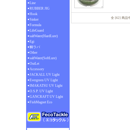
Line
RUBBER JIG
Hook
全 [62] 商
Sinker
Formula
LifeGuard
saltWater(HardLure)
Egi
鯛ラバ
Other
saltWater(SoftLure)
OutLet
Accessory
JACKALL UV Light
Evergreen UV Light
IMAKATSU UV Light
O.S.P. UV Light
GANCRAFT UV Light
FishMagnet Eco