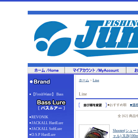
ホーム
>
Line
Line
【FreshWater】 Bass
■おすすめ順
■価
全 [62] 商
REVONIK
JACKALL HardLure
JACKALL SoftLure
Shooter(シュー
O.S.P HardLure
ャル) 3LB(100m