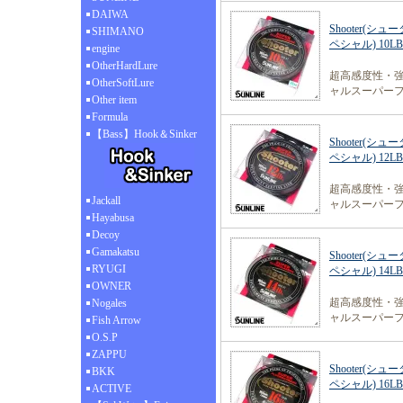
DAIWA
Shooter(シュー
SHIMANO
ペシャル) 10LB(
engine
OtherHardLure
超高感度性・
OtherSoftLure
ャルスーパー
Other item
Formula
【Bass】Hook＆Sinker
Shooter(シュー
ペシャル) 12LB(
超高感度性・
Jackall
ャルスーパー
Hayabusa
Decoy
Gamakatsu
Shooter(シュー
RYUGI
ペシャル) 14LB(
OWNER
超高感度性・
Nogales
ャルスーパー
Fish Arrow
O.S.P
ZAPPU
Shooter(シュー
BKK
ペシャル) 16LB(
ACTIVE