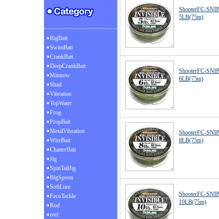
ShooterFC-S
5LB(75m)
BigBait
SwimBait
CrankBait
DeepCrankBait
ShooterFC-S
Minnow
6LB(75m)
Shad
Vibration
TopWater
Frog
PropBait
MetalVibration
ShooterFC-S
WireBait
8LB(75m)
ChatterBait
Jig
SpinTailJig
BigSpoon
SoftLure
ShooterFC-S
FecoTackle
10LB(75m)
Rod
reel