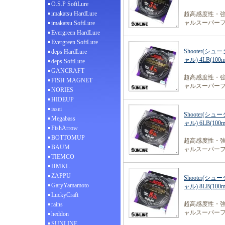
O.S.P SoftLure
imakatsu HardLure
超高感度性・
ャルスーパー
imakatsu SoftLure
Evergreen HardLure
Evergreen SoftLure
Shooter(シュー
deps HardLure
ャル) 4LB(100m
deps SoftLure
GANCRAFT
超高感度性・
FISH MAGNET
ャルスーパー
NORIES
HIDEUP
issei
Shooter(シュー
Megabass
ャル) 6LB(100m
FishArrow
BOTTOMUP
超高感度性・
BAUM
ャルスーパー
TIEMCO
HMKL
ZAPPU
Shooter(シュー
GaryYamamoto
ャル) 8LB(100m
LuckyCraft
超高感度性・
rains
ャルスーパー
heddon
SUNLINE