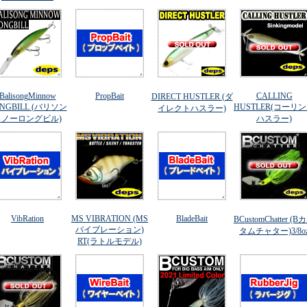
BalisongMinnow
PropBait
CALLING
DIRECT HUSTLER (ダ
NGBILL (バリソン
HUSTLER(コーリ
イレクトハスラー)
ミノーロングビル)
ハスラー)
VibRation
MS VIBRATION (MS
BladeBait
BCustomChatter (B
バイブレーション)
タムチャター)3/8o
RT(ラトルモデル)