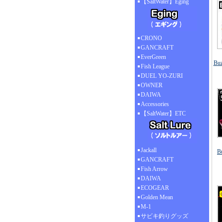
【SaltWater】Eging
CRONO
GANCRAFT
EverGreen
Bu
Fish League
DUEL YO-ZURI
OWNER
DAIWA
Accessories
【SaltWater】ETC
Jackall
B
GANCRAFT
Fish Arrow
DAIWA
ECOGEAR
Golden Mean
M-1
サビキ釣りグッズ