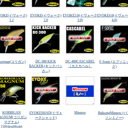
VOKE(イヴォーク)
EVOKE(イヴォーク)
EVOKE3.0(イヴォーク
EVOKE4.0(イヴォ
1.2
2.0
3.0)
4.0)
DC-300 KICK
DC-400CASCABEL
orrigan(コリガン)
F-Sonic (エフソニ
BACKER (キックバッ
（カスカベル）
ク)
カ―)
KORRIGAN
Minnow
EVOKESHAD(イヴォ
BalisongMinnow (
AGNUM(コリガン
ークシャッド)
ソンミノー)
マグナム)
150SilentModel