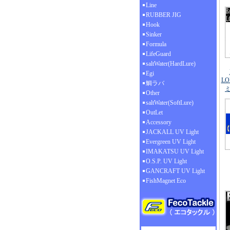
Line
RUBBER JIG
Hook
Sinker
Formula
LifeGuard
saltWater(HardLure)
Egi
LO
鯛ラバ
Other
saltWater(SoftLure)
OutLet
Accessory
JACKALL UV Light
Evergreen UV Light
IMAKATSU UV Light
O.S.P. UV Light
GANCRAFT UV Light
FishMagnet Eco