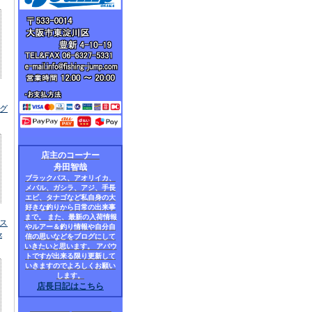
ング
店主のコーナー
舟田智哉
ブラックバス、アオリイカ、
メバル、ガシラ、アジ、手長
エビ、タナゴなど私自身の大
好きな釣りから日常の出来事
まで。 また、最新の入荷情報
カス
やルアー＆釣り情報や自分自
z
信の思いなどをブログにして
いきたいと思います。 アバウ
トですが出来る限り更新して
いきますのでよろしくお願い
します。
店長日記はこちら