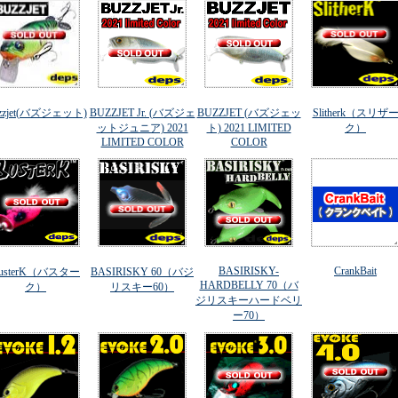
zzjet(バズジェット)
BUZZJET Jr. (バズジェ
BUZZJET (バズジェッ
Slitherk（スリザ
ットジュニア) 2021
ト) 2021 LIMITED
ク）
LIMITED COLOR
COLOR
BASIRISKY-
CrankBait
usterK（バスター
BASIRISKY 60（バジ
HARDBELLY 70（バ
ク）
リスキー60）
ジリスキーハードベリ
ー70）