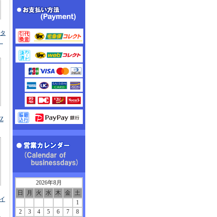
（タ
）
NZ
2026年8月
日
月
火
水
木
金
土
ェイ
1
2
3
4
5
6
7
8