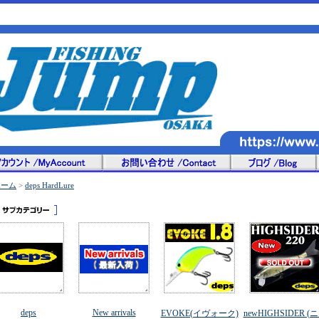
ホーム
>
deps HardLure
deps
New arrivals
EVOKE(イヴォーク)
newHIGHSIDER (