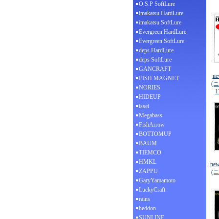
O.S.P SoftLure
imakatsu HardLure
imakatsu SoftLure
Evergreen HardLure
Evergreen SoftLure
deps HardLure
deps SoftLure
GANCRAFT
ne
FISH MAGNET
(
NORIES
1
HIDEUP
issei
Megabass
FishArrow
BOTTOMUP
BAUM
TIEMCO
HMKL
ne
ZAPPU
(
GaryYamamoto
LuckyCraft
rains
heddon
SUNLINE