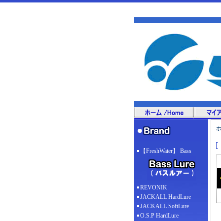
【FreshWater】 Bass
REVONIK
JACKALL HardLure
JACKALL SoftLure
O.S.P HardLure