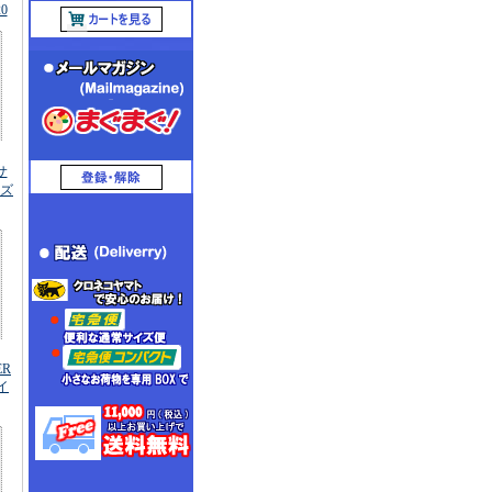
0
(サ
ズ
ER
イ