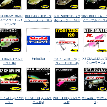
wSLIDE SWIMMER
BULLSHOOTER（ブ
BULLSHOOTER（ブ
TINY BULLDOZE
ニュースライドスイ
ルシューター）160SS
ルシューター）160F
イニーブルドーズ
マー) 250
SurfaceBait
NZ CRAWLER Jr.(
ULLDOZE（ブルド
EVOKE ZERO 120(イ
クローラー Jr.)
ーズ）160
ヴォークゼロ 120)
 CRAWLER(NZクロ
PULSECOD jr(パルス
PULSECOD(パルスコ
MT WAKE (MTウ
ーラー)
コッドjr)
ッド)
ク)