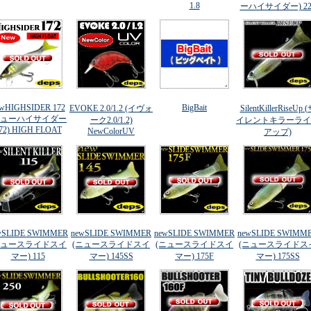
1.8
ーハイサイダー) 22
wHIGHSIDER 172
BigBait
EVOKE 2.0/1.2 (イヴォ
SilentKillerRiseUp 
ニューハイサイダー
ーク2.0/1.2)
イレントキラーライ
72) HIGH FLOAT
NewColorUV
アップ)
wSLIDE SWIMMER
newSLIDE SWIMMER
newSLIDE SWIMMER
newSLIDE SWIMM
ニュースライドスイ
(ニュースライドスイ
(ニュースライドスイ
(ニュースライドス
マー) 115
マー) 145SS
マー) 175F
マー) 175SS