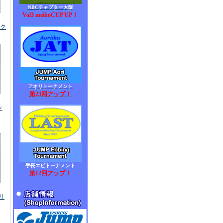
NBCチャプター大阪
Vol3 meihoCUP UP！
ーク
アオリトーナメント
第23回アップ！
ッ
手長エビトーナメント
第12回アップ！
バリ