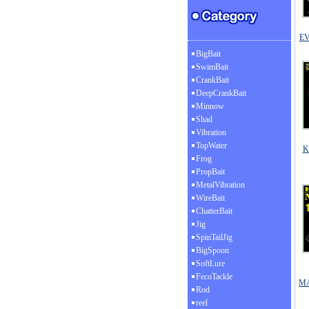
E
BigBait
SwimBait
CrankBait
DeepCrankBait
Minnow
Shad
Vibration
TopWater
K
Frog
PropBait
MetalVibration
WireBait
ChatterBait
Jig
SpinTailJig
BigSpoon
SoftLure
FecoTackle
M
Rod
reel