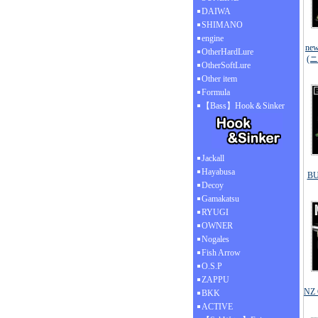
DAIWA
SHIMANO
engine
ne
OtherHardLure
(
OtherSoftLure
Other item
Formula
【Bass】Hook＆Sinker
Jackall
Hayabusa
B
Decoy
Gamakatsu
RYUGI
OWNER
Nogales
Fish Arrow
O.S.P
ZAPPU
NZ
BKK
ACTIVE