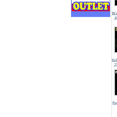
BCu
タ
SL
プ
Pr