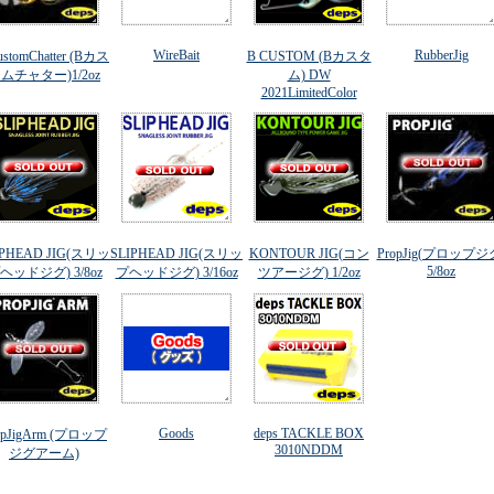
WireBait
RubberJig
stomChatter (Bカス
B CUSTOM (Bカスタ
ムチャター)1/2oz
ム) DW
2021LimitedColor
IPHEAD JIG(スリッ
SLIPHEAD JIG(スリッ
KONTOUR JIG(コン
PropJig(プロップジ
5/8oz
ヘッドジグ) 3/8oz
プヘッドジグ) 3/16oz
ツアージグ) 1/2oz
Goods
deps TACKLE BOX
opJigArm (プロップ
3010NDDM
ジグアーム)