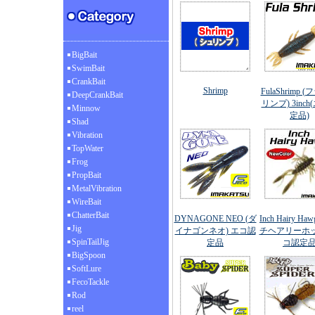
BigBait
SwimBait
CrankBait
Shrimp
FulaShrimp 
DeepCrankBait
リンプ) 3inc
Minnow
定品)
Shad
Vibration
TopWater
Frog
PropBait
MetalVibration
WireBait
ChatterBait
DYNAGONE NEO (ダ
Inch Hairy Ha
Jig
イナゴンネオ) エコ認
チヘアリーホッ
SpinTailJig
定品
コ認定
BigSpoon
SoftLure
FecoTackle
Rod
reel