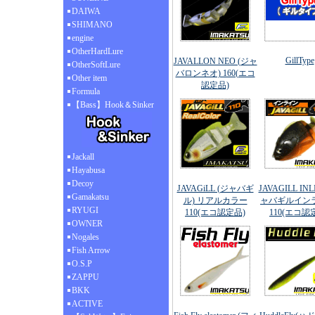
DAIWA
SHIMANO
engine
OtherHardLure
GillType
JAVALLON NEO (ジャ
OtherSoftLure
バロンネオ) 160(エコ
Other item
認定品)
Formula
【Bass】Hook＆Sinker
Jackall
Hayabusa
Decoy
JAVAGiLL (ジャバギ
JAVAGILL INL
Gamakatsu
ル) リアルカラー
ャバギルイン
RYUGI
110(エコ認定品)
110(エコ認
OWNER
Nogales
Fish Arrow
O.S.P
ZAPPU
BKK
ACTIVE