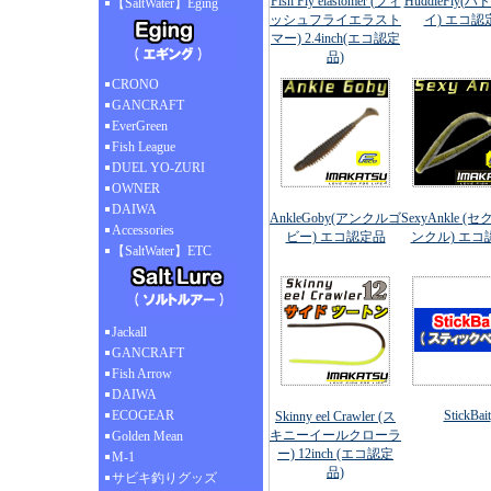
Fish Fly elastomer (フィ
HuddleFly(
【SaltWater】Eging
ッシュフライエラスト
イ) エコ認
マー) 2.4inch(エコ認定
品)
CRONO
GANCRAFT
EverGreen
Fish League
DUEL YO-ZURI
OWNER
DAIWA
AnkleGoby(アンクルゴ
SexyAnkle 
Accessories
ビー) エコ認定品
ンクル) エコ
【SaltWater】ETC
Jackall
GANCRAFT
Fish Arrow
DAIWA
ECOGEAR
StickBait
Skinny eel Crawler (ス
キニーイールクローラ
Golden Mean
ー) 12inch (エコ認定
M-1
品)
サビキ釣りグッズ