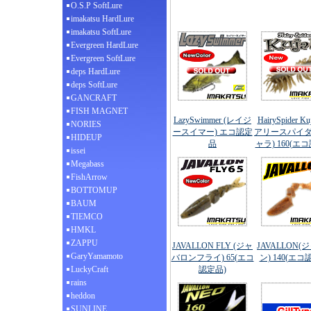
O.S.P SoftLure
imakatsu HardLure
imakatsu SoftLure
Evergreen HardLure
Evergreen SoftLure
deps HardLure
deps SoftLure
GANCRAFT
FISH MAGNET
LazySwimmer (レイジ
HairySpider Ku
NORIES
ースイマー) エコ認定
アリースパイ
HIDEUP
品
ャラ) 160(エ
issei
Megabass
FishArrow
BOTTOMUP
BAUM
TIEMCO
HMKL
ZAPPU
JAVALLON FLY (ジャ
JAVALLON(
GaryYamamoto
バロンフライ) 65(エコ
ン) 140(エコ
LuckyCraft
認定品)
rains
heddon
SUNLINE