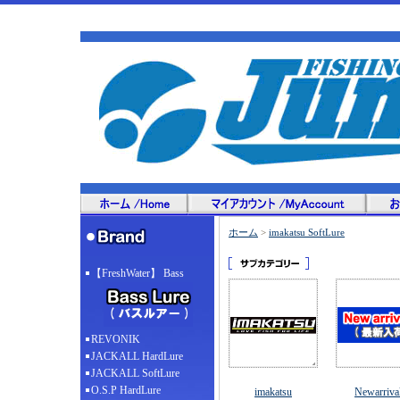
ホーム
>
imakatsu SoftLure
【FreshWater】 Bass
REVONIK
JACKALL HardLure
JACKALL SoftLure
O.S.P HardLure
imakatsu
Newarriva