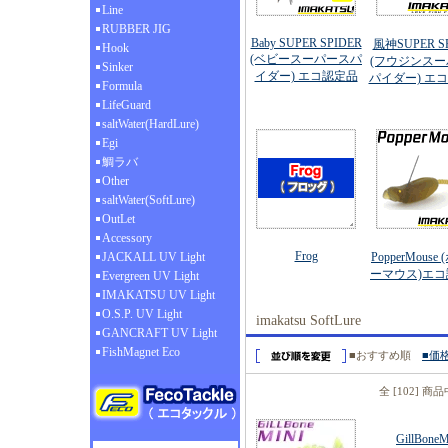
Line
RUBBER JIG
Baby SUPER SPIDER
風神SUPER S
Hook
(ベビースーパースパ
(フウジンス
Sinker
イダー) エコ認定品
パイダー) エ
Formula
LifeGuard
saltWater(HardLure)
Egi
鯛ラバ
Other
saltWater(SoftLure)
OutLet
Accessory
Frog
JACKALL UV Light
PopperMouse
ーマウス)エ
Evergreen UV Light
IMAKATSU UV Light
O.S.P. UV Light
imakatsu SoftLure
GANCRAFT UV Light
FishMagnet Eco
■おすすめ順
■価
全 [102] 商
GillBo