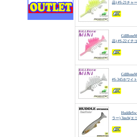
品) #S-21チ
GillBo
品) #S-22イ
GillBo
#S-345ホワ
Huddle
ラー) 3inch