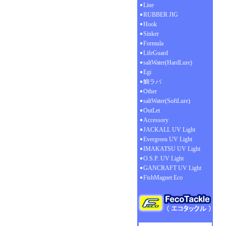
Line
RUBBER JIG
Hook
Sinker
Formula
LifeGuard
saltWater(HardLure)
Egi
鯛ラバ
Other
saltWater(SoftLure)
OutLet
Accessory
JACKALL UV Light
Evergreen UV Light
IMAKATSU UV Light
O.S.P. UV Light
GANCRAFT UV Light
FishMagnet Eco