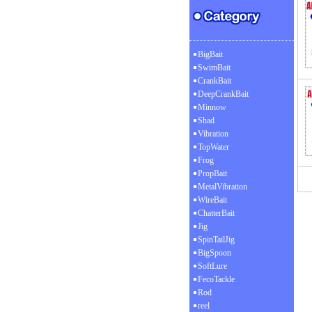
BigBait
SwimBait
CrankBait
DeepCrankBait
Minnow
Shad
Vibration
TopWater
Frog
PropBait
MetalVibration
WireBait
ChatterBait
Jig
SpinTailJig
BigSpoon
SoftLure
FecoTackle
Rod
reel