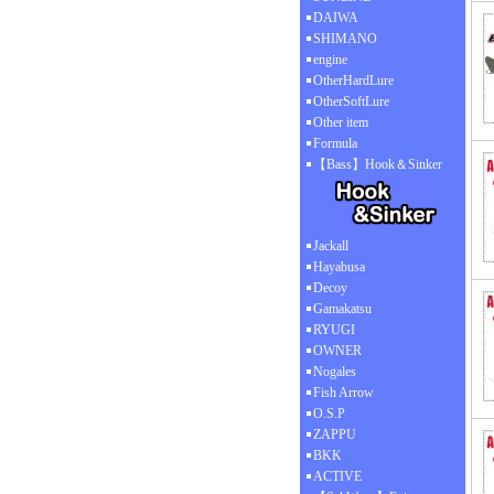
DAIWA
SHIMANO
engine
OtherHardLure
OtherSoftLure
Other item
Formula
【Bass】Hook＆Sinker
Jackall
Hayabusa
Decoy
Gamakatsu
RYUGI
OWNER
Nogales
Fish Arrow
O.S.P
ZAPPU
BKK
ACTIVE