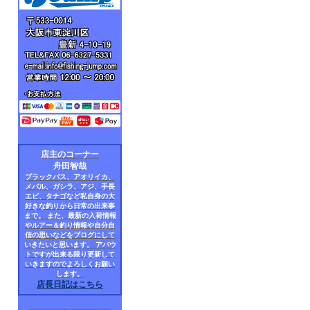
店主のコーナー
舟田智哉
ブラックバス、アオリイカ、
メバル、ガシラ、アジ、手長
エビ、タナゴなど私自身の大
好きな釣りから日常の出来事
まで。 また、最新の入荷情報
やルアー＆釣り情報や自分自
信の思いなどをブログにして
いきたいと思います。 アバウ
トですが出来る限り更新して
いきますのでよろしくお願い
します。
店長日記はこちら