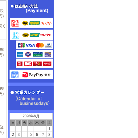
(税
円)
続く
98
円)
98
円)
2026年8月
日
月
火
水
木
金
土
税込
1
円)
2
3
4
5
6
7
8