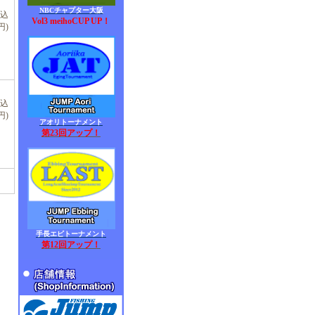
NBCチャプター大阪
税込
Vol3 meihoCUP UP！
円)
税込
円)
アオリトーナメント
第23回アップ！
手長エビトーナメント
第12回アップ！