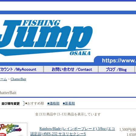
ホーム
>
ChatterBait
hatterBait
■おすすめ順
■価格順
■新着順
全 [13] 商品中 [1-13] 商品を表示しています
RainbowBlade (レインボーブレード) 3/8oz (エコ
1,500円(
認定品) #MS-232 サヨリセクシーS
1,650