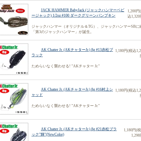
JACK HAMMER BabyJack (ジャックハンマーベビ
1,200円
ージャック) 1/2oz #100 ダークグリーンパンプキン
込1,320
ジャックハンマー（オリジナル＆TG）、ジャックハンマーSBに
「第3のジャックハンマー」が誕生。
AK Chatter Jr. (AKチャターJr.) 8g #13赤松ブ
1,180円(税込1,2
ラック
ためらいなく襲わせる! "AKチャター Jr."
AK Chatter Jr. (AKチャターJr.) 8g #16村上シ
1,180円(税込1,2
ャッド
ためらいなく襲わせる! "AKチャター Jr."
AK Chatter Jr. (AKチャターJr.) 8g #21赤松ブラ
1,180円(
ック”輝”(NewColor)
1,298