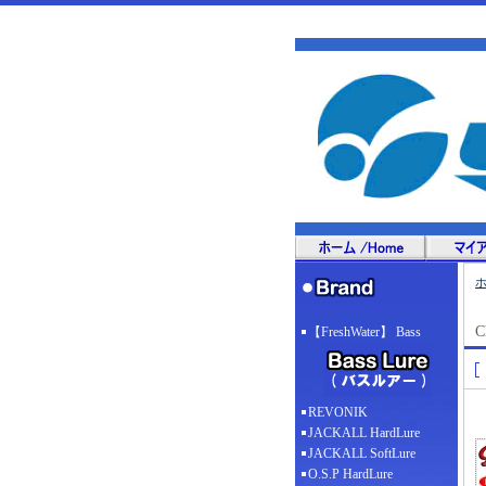
C
【FreshWater】 Bass
REVONIK
JACKALL HardLure
JACKALL SoftLure
O.S.P HardLure