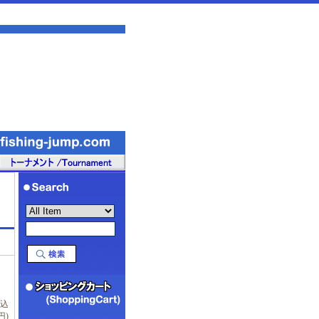
税込
円)