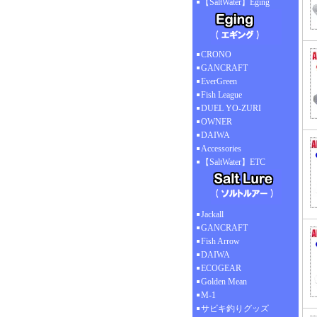
【SaltWater】Eging
CRONO
GANCRAFT
EverGreen
Fish League
DUEL YO-ZURI
OWNER
DAIWA
Accessories
【SaltWater】ETC
Jackall
GANCRAFT
Fish Arrow
DAIWA
ECOGEAR
Golden Mean
M-1
サビキ釣りグッズ