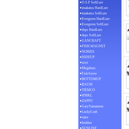
O.S.P SoftLure
imakatsu HardLure
imakatsu SoftLure
Evergreen HardLure
Evergreen SoftLure
deps HardLure
deps SoftLure
GANCRAFT
FISH MAGNET
NORIES
HIDEUP
issei
Megabass
FishArrow
BOTTOMUP
BAUM
TIEMCO
HMKL
ZAPPU
GaryYamamoto
LuckyCraft
rains
heddon
SUNLINE