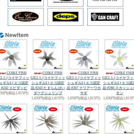
05月22日 CRONO ショートギャフ400 CG限定カラー入荷しました
05月14日 Evergreen Lucy (ルーシー) 3.2inch(エコ認定品) 再入荷しました
04月29日 OSP
新製品
・DORAN127 (ドラン127)入荷しました
04月29日 OSP
新製品
・マイラーミノー2.5inch(エコ認定品)入荷しました
04月29日 REVONIK ZENDA LOUD(ゼンダラウド)
NewColor
入荷しました
04月29日 REVONIK SaraMoa (サラモア)
NewColor
入荷しました
04月29日 HIDEUP
新製品
・ジュディーフィッシュ4.2inch(エコ認定品)入荷
04月29日 HIDEUP Coike Mini(コイケミニ)エコ認定品入荷しました
04月28日 HIDEUP
新製品
・コイケフィッシュMエラストマー(エコ認定品)入荷
04月24日 NORIES
新製品
・FLAPPYFLAT(フラッピーフラット)エコ認定品入荷
04月24日 FISHMAGNET
新製品
TYGAN110Bone(タイガン110ボーン)入荷
04月24日 FISHMAGNET ダウズスイマー∞240SFビブチューン入荷
04月23日 REVONIK
新製品
・モゴットドライボーンタイプフリー)入荷
04月23日 REVONIK シンディ110SF-M NewColor入荷しました
COIKE FISH
COIKE FISH
COIKE FISH
COIKE FIS
04月22日 FISHMAGNET
新製品
GOOBUM (グーバン) 4.5inch入荷
LL L (コイケフィッ
GILL L (コイケフィッ
GILL L (コイケフィッ
GILL L (コイケフ
04月22日 CRONO ティップランエギ Kestrel(ケストレル) 3.5寸入荷しました
ュギルL) エコ認定
シュギルL) エコ認定
シュギルL) エコ認定
シュギルL) エコ認
04月21日 issei issei HeRaVib65S (ヘラバイブ65S)入荷
 #242 エビダッピ
品 #243 たまらんばい
品 #267 クリアーワカ
品 #286 スカッシ
04月17日 Evergreen
新製品
・ZOWAZOWA(ゾワゾワ)4.5入荷
650円(税込1,815円)
ダークシュリンプ
サギ
モン
04月08日 JACKALL MASTERCRANK(マスタークランク)45SR入荷しました
1,650円(税込1,815円)
1,650円(税込1,815円)
1,650円(税込1,815
04月08日 JACKALL MASTERCRANK(マスタークランク)45MR入荷しました
04月08日 BKK FAST HEAD TG TYPE-F(エコ認定品)入荷しました
04月06日 NORIES LAYDOWN MINNOW MID 110F入荷しました
04月06日 GaryYamamoto エコワーム各種入荷しました
04月03日 OSP Rattlin' BLITZ MAX (ラトリンブリッツマックス)入荷しました
04月03日 OSP DoLiveStick (ドライブスティック) 3inch入荷しました
04月03日 OSP DoLiveStick (ドライブスティック) 3.5inch入荷しました