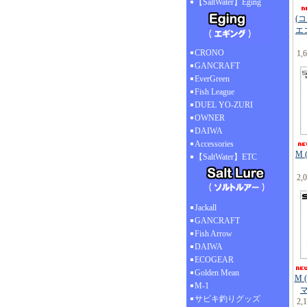
【SaltWater】Eging
(
エ
CRONO
1,
GANCRAFT
EverGreen
Fish League
DUEL YO-ZURI
OWNER
DAIWA
Accessories
M 
【SaltWater】ETC
2,
Jackall
GANCRAFT
Fish Arrow
DAIWA
ECOGEAR
Golden Mean
M 
M-1
サビキ釣りグッズ
2,