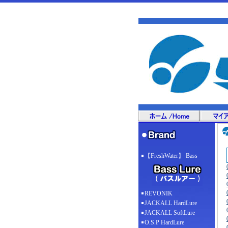
【FreshWater】 Bass
REVONIK
JACKALL HardLure
JACKALL SoftLure
O.S.P HardLure