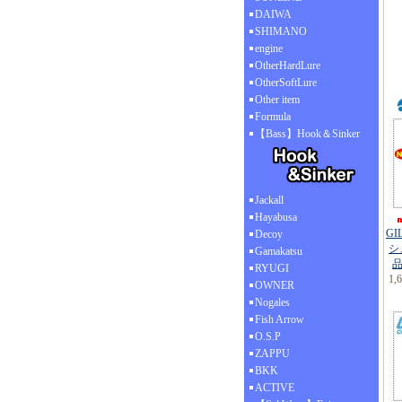
DAIWA
SHIMANO
engine
OtherHardLure
OtherSoftLure
Other item
Formula
【Bass】Hook＆Sinker
Jackall
Hayabusa
GI
Decoy
シ
Gamakatsu
品
RYUGI
1,
OWNER
Nogales
Fish Arrow
O.S.P
ZAPPU
BKK
ACTIVE