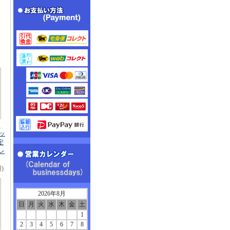
H
ィッ
定
ュレ
円)
2026年8月
日
月
火
水
木
金
土
1
2
3
4
5
6
7
8