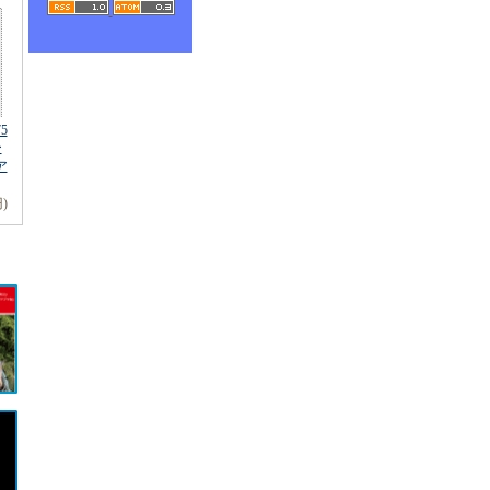
75
ー
ア
円)