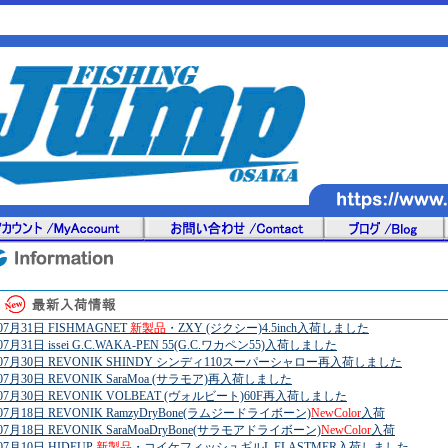
07月31日 FISHMAGNET
新製品
・ZXY (ジクシー)4.5inch入荷しました
07月31日 issei G.C.WAKA-PEN 55(G.C.ワカペン55)入荷しました
07月30日 REVONIK SHINDY シンディ110スーパーシャロー再入荷しました
07月30日 REVONIK SaraMoa (サラモア)再入荷しました
07月30日 REVONIK VOLBEAT (ヴォルビート)60F再入荷しました
07月18日 REVONIK RamzyDryBone(ラムジードライボーン)
NewColor
入荷
07月18日 REVONIK SaraMoaDryBone(サラモアドライボーン)
NewColor
入荷
07月10日 HIDEUP
新製品
・コイケフィッシュギルL ELASTMER入荷しました