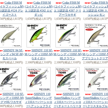
04月03日 OSP DoLiveCrawler (ドライブクローラー) 3.5inch入荷しました
Coike FISH M
Coike FISH M
Coike FISH M
Coike FISH 
04月03日 OSP DoLiveCrawler (ドライブクローラー) 4.5inch入荷しました
コイケフィッシュM)
(コイケフィッシュM)
(コイケフィッシュM)
(コイケフィッシュM
04月03日 OSP DoLiveCrawler (ドライブクローラー) 6.5inch入荷しました
コ認定品 #124 グレ
エコ認定品 #242 エビ
エコ認定品 #267 クリ
エコ認定品 #286 
04月03日 OSP PUレザーメッシュキャップ入荷しました
イゴースト
ダッピ
アーワカサギ
ッシュレモン
03月28日 REVONIK SaraMoaDryBone(サラモアドライボーン)
NewColor
入荷
650円(税込1,815円)
1,650円(税込1,815円)
1,650円(税込1,815円)
1,650円(税込1,815
03月28日 REVONIK シンディー110スーパーシャロー
NewColor
入荷しました
03月26日 Evergreen
新製品
・FlutterGIZMO(フラッターギズモ)入荷
03月26日 FISHMAGNET
新製品
・オクトパス入荷しました
03月19日 REVONIK VOLBEAT 60S (ヴォルビート60S)入荷しました
03月13日 Evergreen
新製品
・ブルポイントシャッド4.5入荷
03月03日 REVONIK SaraMoa(サラモア)
NewColor
再入荷しました
03月03日 REVONIK シンディー94スーパーシャロー入荷しました
SHINDY 94 SF-
SHINDY 110 SF-
SHINDY 110 SF-
SHINDY 110 S
(シンディ94 SF-M)
M (シンディ110SF-M)
M (シンディ110SF-M)
M (シンディ110SF-
モスベール
Gタイガー
HLクラウン
アプリコットクリア
000円(税込2,200円)
2,100円(税込2,310円)
2,100円(税込2,310円)
2,100円(税込2,310
SHINDY 110 SF-
SHINDY 110
SHINDY 110
SHINDY 11
(シンディ110SF-M)
SuperShallow (シンデ
SuperShallow (シンデ
SuperShallow (シ
マグマHLワカサギ
ィ110スーパーシャロ
ィ110スーパーシャロ
ィ110スーパーシャ
100円(税込2,310円)
ー) アッシュフライ
ー) チャートベリータ
ー) クリスタルブル