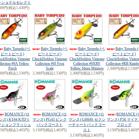
ッショナルセレクト
300円(税込1,430円)
Baby Torpedo (ベ
Baby Torpedo (ベ
Baby Torpedo (ベ
Baby Torpedo 
ビートピード)
ビートピード)
ビートピード)
ビートピード)
uckHeddon Vinteage
ChuckHeddon Vinteage
ChuckHeddon Vinteage
ChuckHeddon Vintea
llection #9A Yellow
Collection #9J Frog
Collection #9XRY
Collection #RB Rain
Perch
Scale
Yellow Shore Minnow
2,300円(税込2,530
300円(税込2,530円)
2,300円(税込2,530円)
2,300円(税込2,530円)
ROMANCE (ロ
ROMANCE (ロ
ROMANCE (ロ
ROMANCE (
ンス) KT44 KTDリ
マンス) PG43 ピンク
マンス) GH64S セクシ
マンス) P56 マイテ
クションフラッシュ
バックゴースト
ーチャートバックゴー
フロッグ
150円(税込3,465円)
3,150円(税込3,465円)
スト
3,150円(税込3,465
3,150円(税込3,465円)