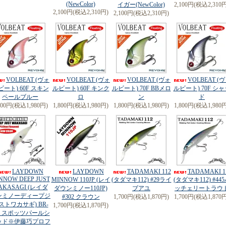
(NewColor)
イガー(NewColor)
2,100円(税込2,310
2,100円(税込2,310円)
2,100円(税込2,310円)
VOLBEAT (ヴォ
VOLBEAT (ヴォ
VOLBEAT (ヴォ
VOLBEAT (
ビート) 60F スキン
ルビート) 60F キンク
ルビート) 70F BBメロ
ルビート) 70F シャ
ペールブルー
ロ
ン
ド
800円(税込1,980円)
1,800円(税込1,980円)
1,800円(税込1,980円)
1,800円(税込1,980
LAYDOWN
LAYDOWN
TADAMAKI 112
TADAMAKI 1
NNOW DEEP JUST
MINNOW 110JP (レイ
(タダマキ112) #29ライ
(タダマキ112) #44
AKASAGI (レイダ
ダウンミノー110JP)
ブアユ
ッチェリートラウ
ンミノーディープジ
#302 クラウン
1,700円(税込1,870円)
1,700円(税込1,870
ストワカサギ) BR-
1,700円(税込1,870円)
46 スポッツパールシ
ッド※伊藤巧プロフ