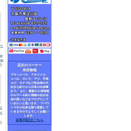
(ベ
ge
bow
円)
店主のコーナー
舟田智哉
ブラックバス、アオリイカ、
メバル、ガシラ、アジ、手長
エビ、タナゴなど私自身の大
好きな釣りから日常の出来事
まで。 また、最新の入荷情報
やルアー＆釣り情報や自分自
信の思いなどをブログにして
いきたいと思います。 アバウ
ロ
トですが出来る限り更新して
いきますのでよろしくお願い
ィ
します。
店長日記はこちら
円)