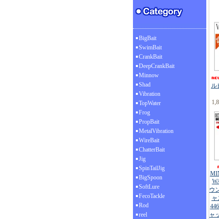
BigBait
SwimBait
CrankBait
DeepCrankBait
Minnow
Shad
ル
Vibration
1,
TopWater
Frog
PropBait
MetalVibration
WireBait
ChatterBait
Jig
SpinTailJig
MI
BigSpoon
W
SoftLure
ウ
FecoTackle
ャ
Rod
4
reel
ャ