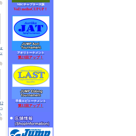
円)
NBCチャプター大阪
Vol3 meihoCUP UP！
ヴォ
ッ
アオリトーナメント
第23回アップ！
円)
手長エビトーナメント
12
第12回アップ！
5ハ
ト
円)