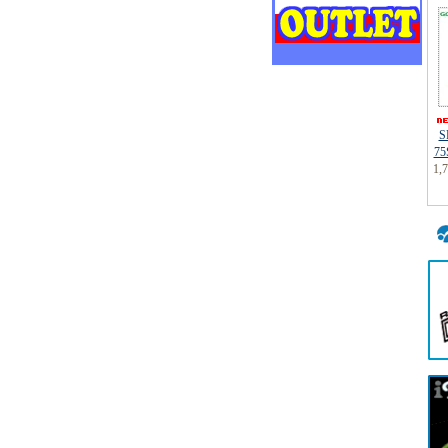
S
75
1,