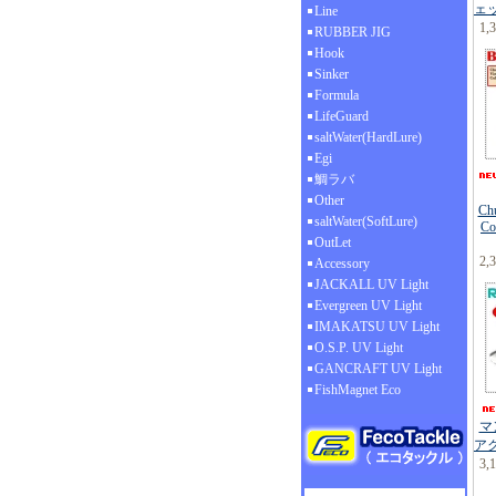
ェ
Line
1,
RUBBER JIG
Hook
Sinker
Formula
LifeGuard
saltWater(HardLure)
Egi
鯛ラバ
Other
Ch
saltWater(SoftLure)
Co
OutLet
2,
Accessory
JACKALL UV Light
Evergreen UV Light
IMAKATSU UV Light
O.S.P. UV Light
GANCRAFT UV Light
FishMagnet Eco
マ
ア
3,