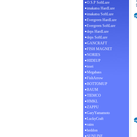
O.S.P SoftLure
imakatsu HardLure
imakatsu SoftLure
Evergreen HardLure
Evergreen SoftLure
deps HardLure
deps SoftLure
GANCRAFT
FISH MAGNET
NORIES
HIDEUP
issei
Megabass
FishArrow
BOTTOMUP
BAUM
TIEMCO
HMKL
ZAPPU
GaryYamamoto
LuckyCraft
rains
heddon
SUNLINE