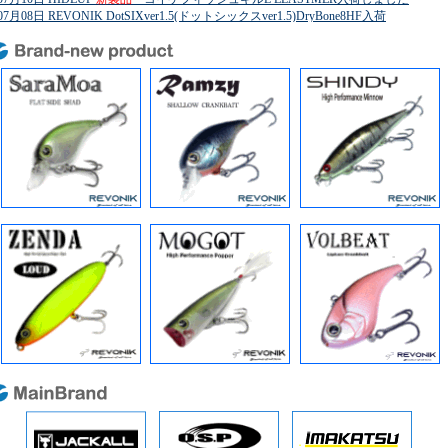
07月08日 REVONIK DotSIXver1.5(ドットシックスver1.5)DryBone8HF入荷
07月08日 REVONIK DotSIXver1.5(ドットシックスver1.5)DryBone8.5L入荷
07月07日 NORIES MarunomiFlatKOBURI53(マルノミフラットコブリ53)入荷
07月07日 issei 沈み蟲(シズミムシ)1.8",2.2",2.6"再入荷しました
07月01日 REVONIK DotSIXver1.5 7+(ドットシックスver1.5 7+)入荷
07月01日 HIDEUP CoikeFishM(コイケフィッシュM)ELASTMER人気急上昇中!!
06月27日 REVONIK Ramzy(ラムジー)
NewColor
入荷しました
06月27日 REVONIK SaraMoaHF(サラモアハイフローティング)
NewColor
入荷
06月27日 REVONIK SaraMoaPORO(サラモアポロ)
NewColor
入荷しました
06月27日 REVONIK SHINDY94SS(シンディ94スーパーシャロー)入荷しました
06月26日 Evergreen ZOWAZOWA(ゾワゾワ)4.5inch再入荷しました
06月23日 NORIES BIHADOU80(ビハドウ80)新色含め入荷しました
06月17日 NORIES
新製品
・TANNYFROG(タニーフロッグ)入荷
06月17日 NORIES
新製品
・TANNYFROGPopper(タニーフロッグポッパー)入荷
06月09日 NORIES
新製品
・ディーパーレンジコベイト入荷しました
06月03日 REVONIK SaraMoaPORO(サラモアポロ)入荷しました
06月03日 REVONIK Ramzy(ラムジー)入荷しました
06月03日 REVONIK RamzyDryBone(ラムジードライボーン)入荷
06月03日 REVONIK Shekiller78SF(シェキラー78SF)入荷しました
06月03日 REVONIK Shekiller78SP(シェキラー78SP)入荷しました
06月01日 issei 沈み蟲(シズミムシ)各サイズ再入荷しました
05月30日 REVONIK
新製品
・ZENDA100LOUD DryBone 入荷しました
05月30日 Evergreen
新製品
・ゾワゾワ3.5inch(エコ認定品)入荷
05月23日 REVONIK SHINDY94SF-M(シンディ94SF-M)
NewColor
入荷
05月23日 REVONIK VOLBEAT(ヴォルビート)70F
NewColor
入荷しました
05月23日 REVONIK VOLBEAT(ヴォルビート)60F
NewColor
入荷しました