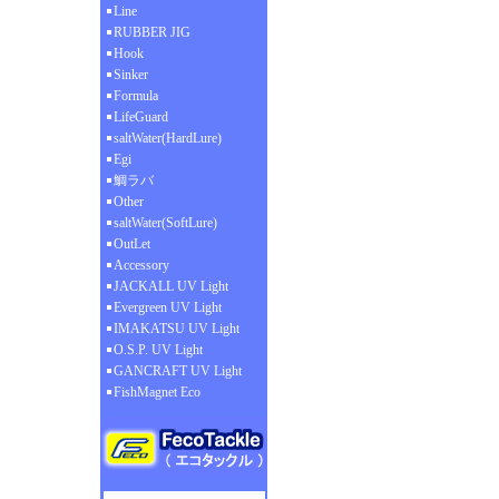
Line
RUBBER JIG
Hook
Sinker
Formula
LifeGuard
saltWater(HardLure)
Egi
鯛ラバ
Other
saltWater(SoftLure)
OutLet
Accessory
JACKALL UV Light
Evergreen UV Light
IMAKATSU UV Light
O.S.P. UV Light
GANCRAFT UV Light
FishMagnet Eco