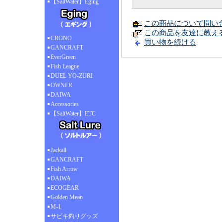
【SaltWater】Eging
この商品について問い
この商品を友達に教え
CRONO
買い物を続ける
GANCRAFT
EverGreen
Fish League
DUEL YO-ZURI
OWNER
DAIWA
Accessories
【SaltWater】ETC
Jackall
GANCRAFT
Fish Arrow
DAIWA
ECOGEAR
Golden Mean
M-1
サビキ釣りグッズ