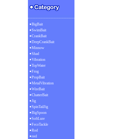
BigBait
SwimBait
CrankBait
DeepCrankBait
Minnow
Shad
Vibration
TopWater
Frog
PropBait
MetalVibration
WireBait
ChatterBait
Jig
SpinTailJig
BigSpoon
SoftLure
FecoTackle
Rod
reel