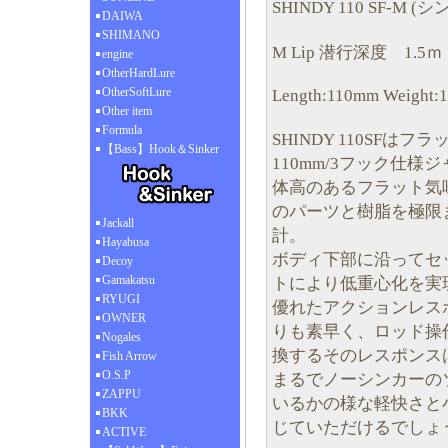
SHINDY 110 SF-M (
DAIWA
SHIMANO
M Lip 潜行深度 1.5ｍ
engine
OtherHardLure
OtherSoftLure
Length:110mm Weight:1
Other item
Formula
SHINDY 110SF
【Bass】Hook＆Sinker
110mm/3フック仕様
体高のあるフラット気
のパーツと樹脂を極限
Jackall
計。
Hayabusa
ボディ下部に沿ってセ
Decoy
Gamakatsu
トにより低重心化を実
RYUGI
優れたアクションレス
OWNER
りも素早く、ロッド操
Nogales
換するそのレスポンス
Fish Arrow
O.S.P
まるでノーシンカーの
ZAPPU
いるかの様な軽快さと
BKK
じていただけるでしょ
ACTIVE