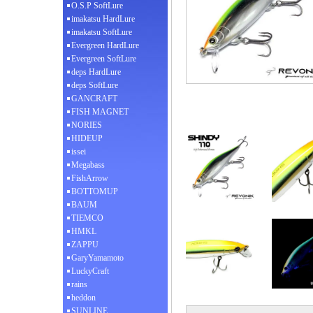
O.S.P SoftLure
imakatsu HardLure
imakatsu SoftLure
Evergreen HardLure
Evergreen SoftLure
deps HardLure
deps SoftLure
GANCRAFT
FISH MAGNET
NORIES
HIDEUP
issei
Megabass
FishArrow
BOTTOMUP
BAUM
TIEMCO
HMKL
ZAPPU
GaryYamamoto
LuckyCraft
rains
heddon
SUNLINE