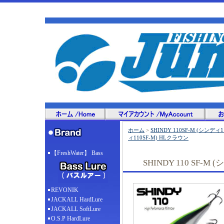
ホーム
>
SHINDY 110SF-M (シンディ11
ィ110SF-M) HLクラウン
【FreshWater】 Bass
SHINDY 110 SF-M
REVONIK
JACKALL HardLure
JACKALL SoftLure
O.S.P HardLure