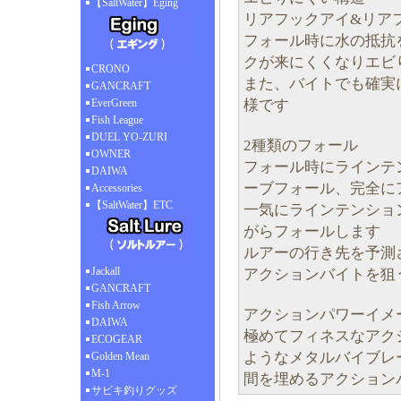
【SaltWater】Eging
リアフックアイ&リア
フォール時に水の抵抗
クが来にくくなりエビ
CRONO
また、バイトでも確実
GANCRAFT
様です
EverGreen
Fish League
DUEL YO-ZURI
2種類のフォール
OWNER
フォール時にラインテ
DAIWA
ーブフォール、完全に
Accessories
【SaltWater】ETC
一気にラインテンショ
がらフォールします
ルアーの行き先を予測
Jackall
アクションバイトを狙
GANCRAFT
Fish Arrow
アクションパワーイメ
DAIWA
極めてフィネスなアクシ
ECOGEAR
ようなメタルバイブレ
Golden Mean
M-1
間を埋めるアクション
サビキ釣りグッズ