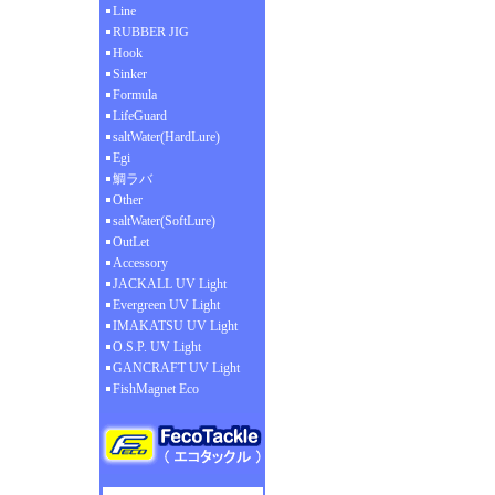
Line
RUBBER JIG
Hook
Sinker
Formula
LifeGuard
saltWater(HardLure)
Egi
鯛ラバ
Other
saltWater(SoftLure)
OutLet
Accessory
JACKALL UV Light
Evergreen UV Light
IMAKATSU UV Light
O.S.P. UV Light
GANCRAFT UV Light
FishMagnet Eco