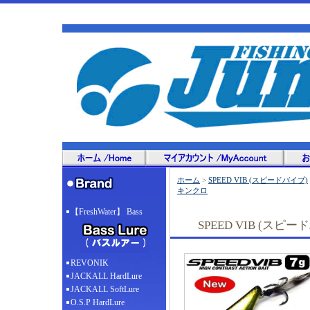
ホーム
>
SPEED VIB (スピードバイブ)
キンクロ
【FreshWater】 Bass
SPEED VIB (ス
REVONIK
JACKALL HardLure
JACKALL SoftLure
O.S.P HardLure