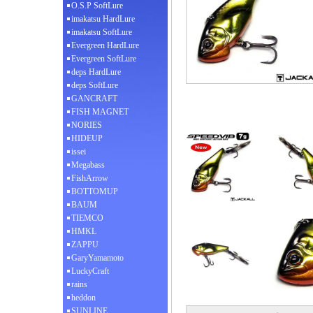
O.S.P SoftLure
imakatsu HardLure
imakatsu SoftLure
Evergreen HardLure
Evergreen SoftLure
deps HardLure
deps SoftLure
GANCRAFT
FISH MAGNET
NORIES
HIDEUP
issei
Megabass
FishArrow
BOTTOMUP
BAUM
TIEMCO
HMKL
ZAPPU
GaryYamamoto
LuckyCraft
rains
heddon
SUNLINE