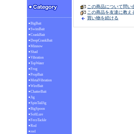
この商品について問い
この商品を友達に教え
買い物を続ける
BigBait
SwimBait
CrankBait
DeepCrankBait
Minnow
Shad
Vibration
TopWater
Frog
PropBait
MetalVibration
WireBait
ChatterBait
Jig
SpinTailJig
BigSpoon
SoftLure
FecoTackle
Rod
reel