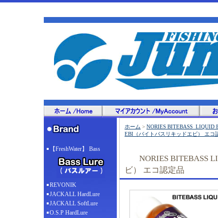
ホーム
>
NORIES BITEBASS_LIQUI
EBI（バイトバスリキッドエビ） エコ
【FreshWater】 Bass
NORIES BITEBAS
ビ） エコ認定品
REVONIK
JACKALL HardLure
JACKALL SoftLure
O.S.P HardLure