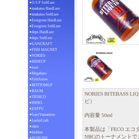
O.S.P SoftLure
imakatsu HardLure
imakatsu SoftLure
Evergreen HardLure
Evergreen SoftLure
deps HardLure
deps SoftLure
GANCRAFT
FISH MAGNET
NORIES
HIDEUP
issei
Megabass
FishArrow
BOTTOMUP
BAUM
NORIES BITEBASS
TIEMCO
ビ）
HMKL
ZAPPU
内容量 50ml
GaryYamamoto
LuckyCraft
rains
本製品は「FECO エ
heddon
NBCのトーナメント
SUNLINE