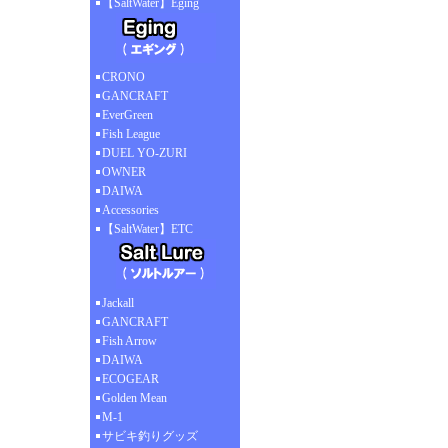
【SaltWater】Eging
CRONO
GANCRAFT
EverGreen
Fish League
DUEL YO-ZURI
OWNER
DAIWA
Accessories
【SaltWater】ETC
Jackall
GANCRAFT
Fish Arrow
DAIWA
ECOGEAR
Golden Mean
M-1
サビキ釣りグッズ