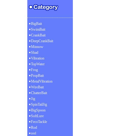
BigBait
SwimBait
CrankBait
DeepCrankBait
Minnow
Shad
Vibration
TopWater
Frog
PropBait
MetalVibration
WireBait
ChatterBait
Jig
SpinTailJig
BigSpoon
SoftLure
FecoTackle
Rod
reel