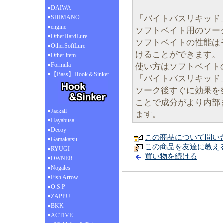
DAIWA
「バイトバスリキッド
SHIMANO
engine
ソフトベイト用のソー
OtherHardLure
ソフトベイトの性能は
OtherSoftLure
けることができます。
Other item
Formula
使い方はソフトベイト
【Bass】Hook＆Sinker
「バイトバスリキッド
ソーク後すぐに効果を
ことで成分がより内部
Jackall
ます。
Hayabusa
Decoy
この商品について問い
Gamakatsu
この商品を友達に教え
RYUGI
買い物を続ける
OWNER
Nogales
Fish Arrow
O.S.P
ZAPPU
BKK
ACTIVE