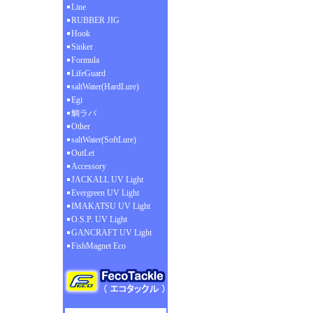
Line
RUBBER JIG
Hook
Sinker
Formula
LifeGuard
saltWater(HardLure)
Egi
鯛ラバ
Other
saltWater(SoftLure)
OutLet
Accessory
JACKALL UV Light
Evergreen UV Light
IMAKATSU UV Light
O.S.P. UV Light
GANCRAFT UV Light
FishMagnet Eco